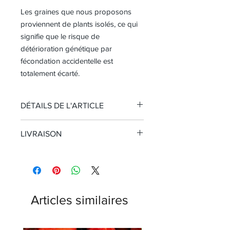
Les graines que nous proposons
proviennent de plants isolés, ce qui
signifie que le risque de
détérioration génétique par
fécondation accidentelle est
totalement écarté.
DÉTAILS DE L'ARTICLE
Echelle de Scoville : 100 000 - 150
LIVRAISON
000
Origine : Pérou
Livraison GRATUITE
à la Réunion,
Conditionnement : 10 graines
en France Métropolitaine et DOM
Livraison internationale à partir de
1,40€
Articles similaires