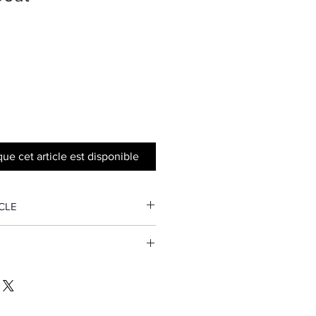
que cet article est disponible
ICLE
le : 250 000 - 350 000
(Caraïbes)
 10 graines
TE
à la Réunion, en France
 DOM
onale à partir de 1,40€