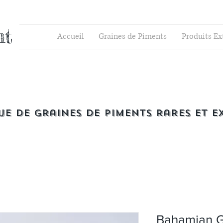
nt
Accueil
Graines de Piments
Produits E
ue de graines de piments rares et e
Bahamian 