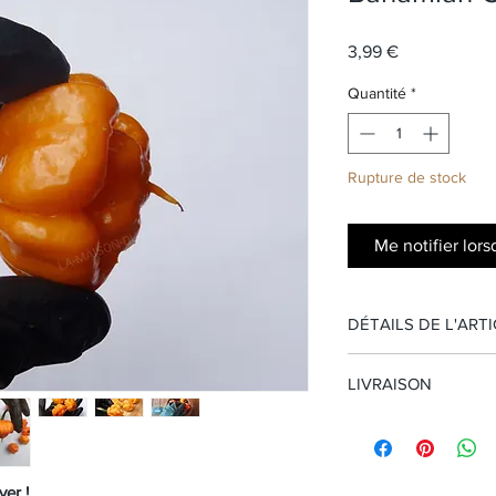
Prix
3,99 €
Quantité
*
Rupture de stock
Me notifier lors
DÉTAILS DE L'ART
Echelle de Scovil
LIVRAISON
Origine : Bahamas 
Conditionnement :
Livraison GRATUI
Métropolitaine et
Livraison internati
ver !