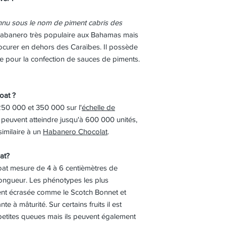
nu sous le nom de piment cabris des
 habanero très populaire aux Bahamas mais
rocurer en dehors des Caraïbes. Il possède
ée pour la confection de sauces de piments.
oat ?
250 000 et 350 000 sur l'
échelle de
 peuvent atteindre jusqu'à 600 000 unités,
similaire à un
Habanero Chocolat
.
at?
oat mesure de 4 à 6 centièmètres de
 longueur. Les phénotypes les plus
nt écrasée comme le Scotch Bonnet et
e à mâturité. Sur certains fruits il est
etites queues mais ils peuvent également