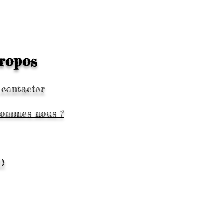
Prix
1,99 €
ropos
 contacter
sommes nous ?
D