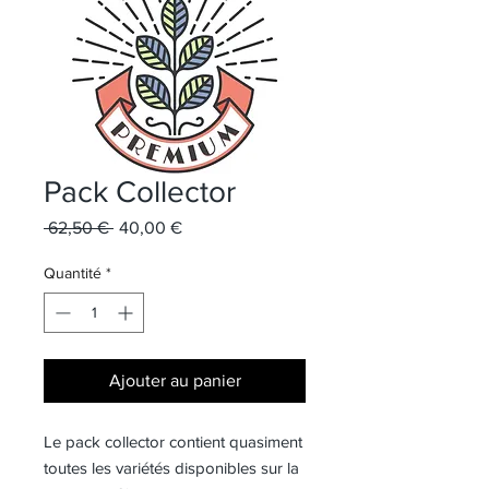
Pack Collector
Prix
Prix
 62,50 € 
40,00 €
original
promotionnel
Quantité
*
Ajouter au panier
Le pack collector contient quasiment
toutes les variétés disponibles sur la