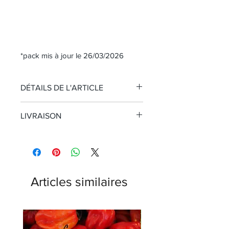
*pack mis à jour le 26/03/2026
DÉTAILS DE L'ARTICLE
Contionnement : 10 graines de chaque
LIVRAISON
variétés / paquet
Livraison GRATUITE
à la Réunion,
en France Métropolitaine et DOM
Livraison internationale à partir de
1,40€
Articles similaires